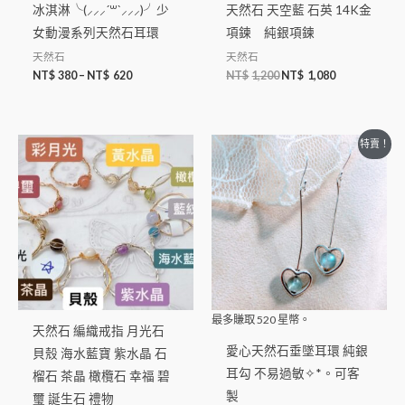
冰淇淋╰(⸝⸝⸝´꒳`⸝⸝⸝)╯少
天然石 天空藍 石英 14K金
女動漫系列天然石耳環
項鍊 純銀項鍊
天然石
天然石
NT$
380
–
NT$
620
NT$
1,200
NT$
1,080
特賣！
最多賺取
520
星幣。
天然石 編織戒指 月光石
愛心天然石垂墜耳環 純銀
貝殼 海水藍寶 紫水晶 石
耳勾 不易過敏✧*。可客
榴石 茶晶 橄欖石 幸福 碧
製
璽 誕生石 禮物