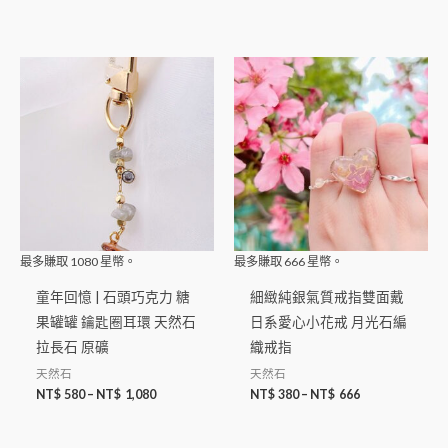
最多賺取
1080
星幣。
最多賺取
666
星幣。
童年回憶 | 石頭巧克力 糖
細緻純銀氣質戒指雙面戴
果罐罐 鑰匙圈耳環 天然石
日系愛心小花戒 月光石編
拉長石 原礦
織戒指
天然石
天然石
NT$
580
–
NT$
1,080
NT$
380
–
NT$
666