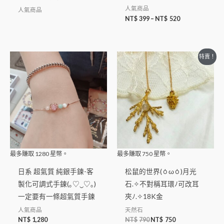
人氣商品
人氣商品
NT$
399
–
NT$
520
特賣！
最多賺取
1280
星幣。
最多賺取
750
星幣。
日系 超氣質 純銀手鍊-客
松鼠的世界(ㆁωㆁ)月光
製化可調式手鍊(｡♡‿♡｡)
石.✧不對稱耳環ﾉ可改耳
一定要有一條超氣質手鍊
夾ﾉ.✧18K金
人氣商品
天然石
NT$
1,280
NT$
790
NT$
750