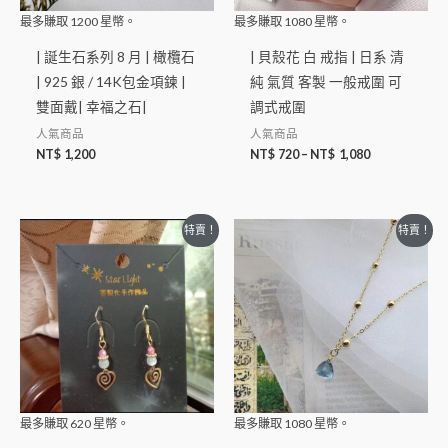
最多賺取
1200
星幣。
最多賺取
1080
星幣。
| 誕生石系列 8 月 | 橄欖石
| 貝殼花 白 戒指 | 日系 清
| 925 銀 / 14K包金項鍊 |
純 氣質 客製 一般戒圍 可
雙面戴| 幸福之石|
調式戒圍
人氣商品
人氣商品
NT$
1,200
NT$
720
–
NT$
1,080
特賣！
特賣！
最多賺取
620
星幣。
最多賺取
1080
星幣。