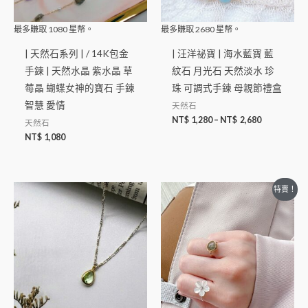
最多賺取
1080
星幣。
最多賺取
2680
星幣。
| 天然石系列 | / 14K包金
| 汪洋祕寶 | 海水藍寶 藍
手鍊 | 天然水晶 紫水晶 草
紋石 月光石 天然淡水 珍
莓晶 蝴蝶女神的寶石 手鍊
珠 可調式手鍊 母親節禮盒
智慧 愛情
天然石
NT$
1,280
–
NT$
2,680
天然石
NT$
1,080
特賣！