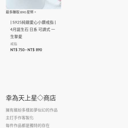
最多賺取
890
星幣。
| S925純銀愛心小鑽戒指 |
4月誕生石 日系 可調式 一
生摯愛
戒指
NT$
750
–
NT$
890
幸為天上星◇商店
擁有繽紛多樣如夢似幻的作品
主打手作客製化
每件作品都是獨特的存在