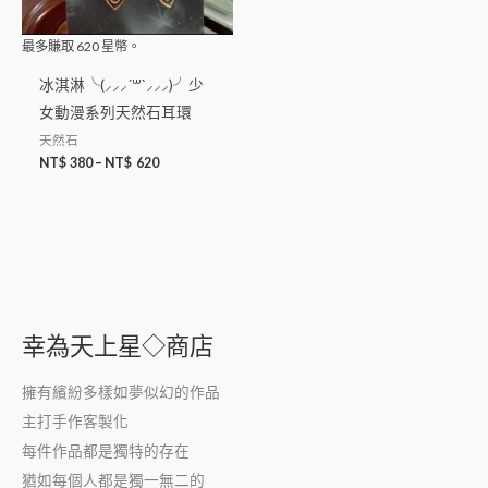
最多賺取
620
星幣。
冰淇淋╰(⸝⸝⸝´꒳`⸝⸝⸝)╯少
女動漫系列天然石耳環
天然石
NT$
380
–
NT$
620
幸為天上星◇商店
擁有繽紛多樣如夢似幻的作品
主打手作客製化
每件作品都是獨特的存在
猶如每個人都是獨一無二的