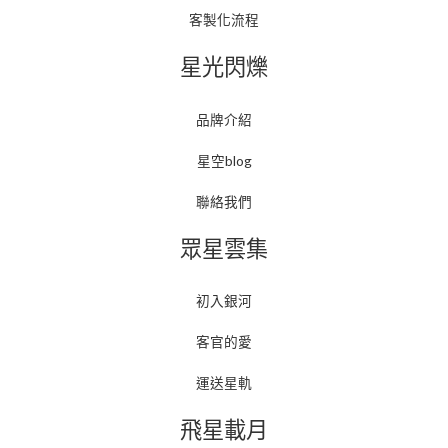
客製化流程
星光閃爍
品牌介紹
星空blog
聯絡我們
眾星雲集
初入銀河
客官的愛
運送星軌
飛星載月