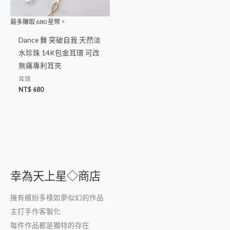
最多賺取
680
星幣。
Dance 舞 突破自我 天然淡
水珍珠 14K包金耳環 可改
無痛專利耳夾
耳環
NT$
680
幸為天上星◇商店
擁有繽紛多樣如夢似幻的作品
主打手作客製化
每件作品都是獨特的存在