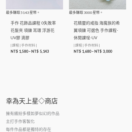
最多賺取
5143
星幣。
最多賺取
3000
星幣。
手作 花飾品課程 0失敗率
花精靈的戒指 海魔族的希
花髮夾 項鍊 耳環 浮游花
翼項鍊 可選色 手作課程-
UV膠 滴膠
休閒課珵-UV
| 課程 | 手作材料 |
| 課程 | 手作材料 |
NT$
1,580
–
NT$
5,143
NT$
1,680
–
NT$
3,000
幸為天上星◇商店
擁有繽紛多樣如夢似幻的作品
主打手作客製化
每件作品都是獨特的存在