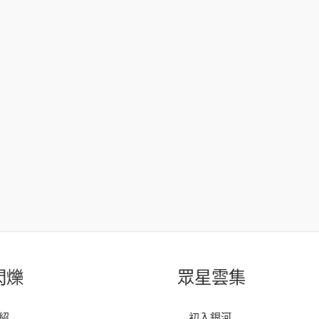
閃爍
眾星雲集
紹
初入銀河