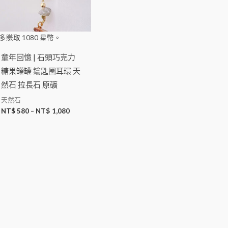
多賺取
1080
星幣。
童年回憶 | 石頭巧克力
糖果罐罐 鑰匙圈耳環 天
然石 拉長石 原礦
天然石
NT$
580
–
NT$
1,080