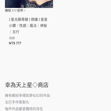
賺取
777
星幣。
| 星光鎖骨鏈 | 微鑲 | 星星
小鑽｜性感｜魔法｜神秘
｜五行
項鍊
NT$
777
幸為天上星◇商店
擁有繽紛多樣如夢似幻的作品
主打手作客製化
每件作品都是獨特的存在