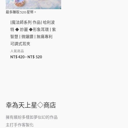
最多賺取
520
星幣。
|魔法師系列 作品| 哈利波
特 ◆ 妙麗 ◆形象耳環 | 紫
智慧 | 微鑲鑽 | 無痛專利
可調式耳夾
人氣商品
NT$
420
–
NT$
520
幸為天上星◇商店
擁有繽紛多樣如夢似幻的作品
主打手作客製化