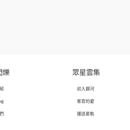
閃爍
眾星雲集
紹
初入銀河
og
客官的愛
們
運送星軌