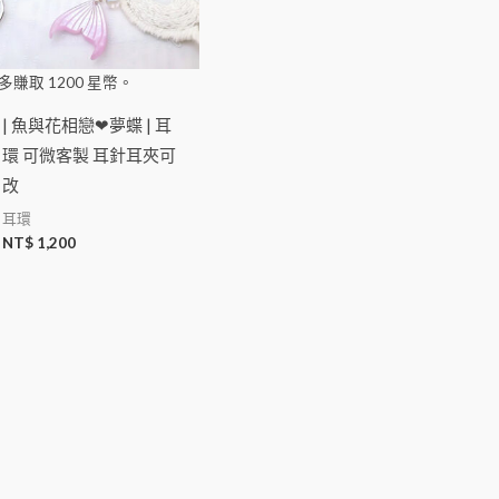
多賺取
1200
星幣。
| 魚與花相戀❤夢蝶 | 耳
環 可微客製 耳針耳夾可
改
耳環
NT$
1,200