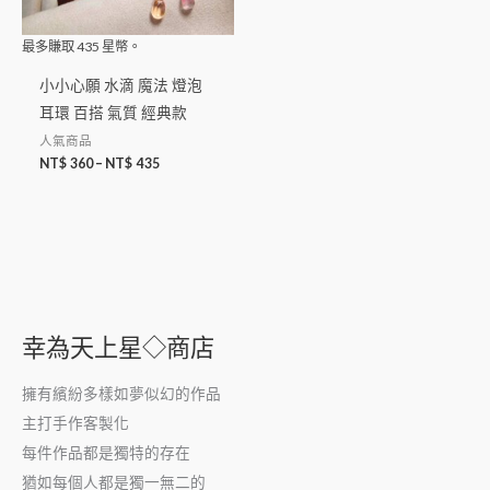
最多賺取
435
星幣。
小小心願 水滴 魔法 燈泡
耳環 百搭 氣質 經典款
人氣商品
NT$
360
–
NT$
435
幸為天上星◇商店
擁有繽紛多樣如夢似幻的作品
主打手作客製化
每件作品都是獨特的存在
猶如每個人都是獨一無二的