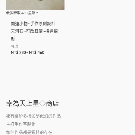
最多賺取
460
星幣。
開運小物~手作原創設計
天河石~可改耳環~招運招
財
耳環
NT$
280
–
NT$
460
幸為天上星◇商店
擁有繽紛多樣如夢似幻的作品
主打手作客製化
每件作品都是獨特的存在