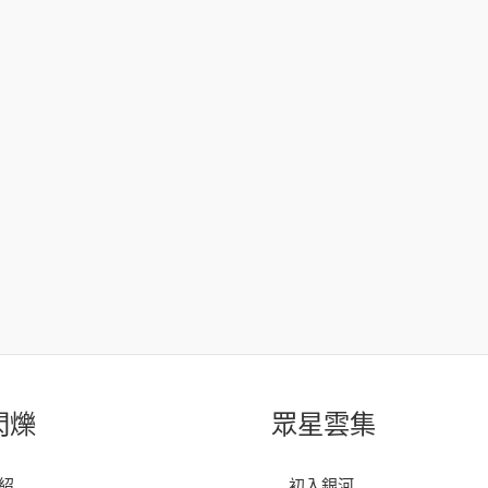
閃爍
眾星雲集
紹
初入銀河