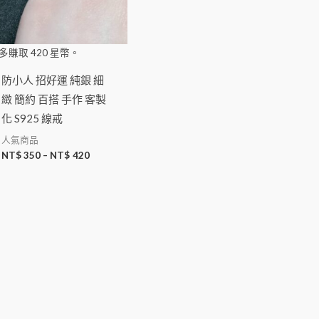
多賺取
420
星幣。
防小人 招好運 純銀 細
緻 簡約 百搭 手作 客製
化 S925 線戒
人氣商品
NT$
350
–
NT$
420