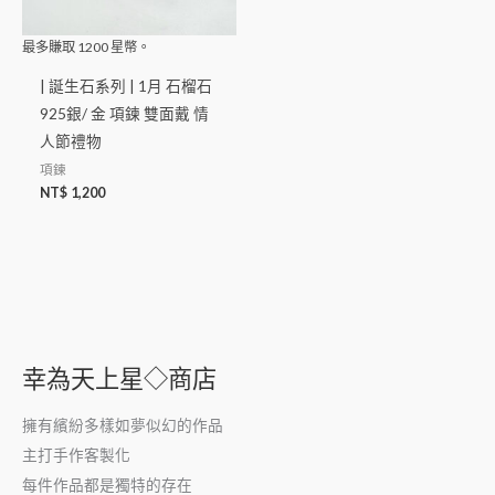
最多賺取
1200
星幣。
| 誕生石系列 | 1月 石榴石
925銀/ 金 項鍊 雙面戴 情
人節禮物
項鍊
NT$
1,200
幸為天上星◇商店
擁有繽紛多樣如夢似幻的作品
主打手作客製化
每件作品都是獨特的存在