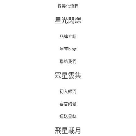
客製化流程
星光閃爍
品牌介紹
星空blog
聯絡我們
眾星雲集
初入銀河
客官的愛
運送星軌
飛星載月