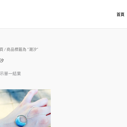
首頁
頁
/ 商品標籤為 “潮汐”
汐
示單一結果