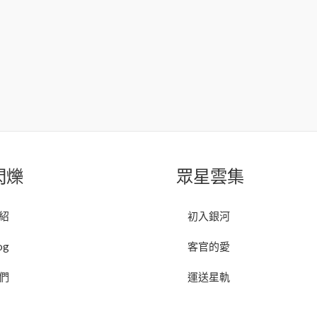
閃爍
眾星雲集
紹
初入銀河
og
客官的愛
們
運送星軌