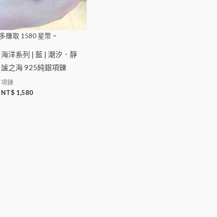
多賺取
1580
星幣。
海洋系列 | 藍 | 潮汐．靜
謐之海 925純銀項鍊
項鍊
NT$
1,580