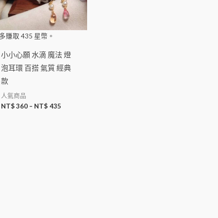
多賺取
435
星幣。
小小心願 水滴 魔法 燈
泡耳環 百搭 氣質 經典
款
人氣商品
NT$
360
–
NT$
435