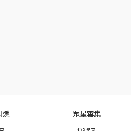
閃爍
眾星雲集
紹
初入銀河