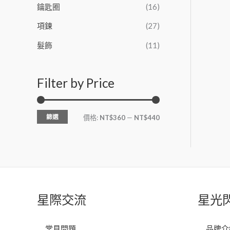
鑰匙圈
(16)
項鍊
(27)
髮飾
(11)
Filter by Price
篩選
價格:
NT$360
—
NT$440
星際交流
星光
常見問題
品牌介