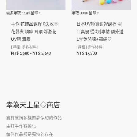
最多賺取
5143
星幣。
賺取
8888
星幣。
手作 花飾品課程 0失敗率
日本UV師資認證課程 關
花髮夾 項鍊 耳環 浮游花
口真優 從0到專精 額外送
UV膠 滴膠
1堂休閒課+福袋♡
| 課程 | 手作材料 |
| 課程 | 手作材料 |
NT$
1,580
–
NT$
5,143
NT$
17,500
幸為天上星◇商店
擁有繽紛多樣如夢似幻的作品
主打手作客製化
每件作品都是獨特的存在