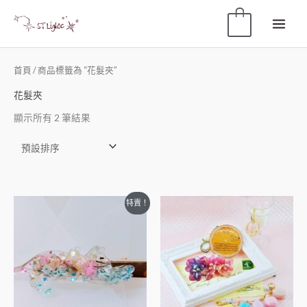
0
首頁
/ 商品標籤為 “花髮夾”
花髮夾
顯示所有 2 筆結果
特賣！