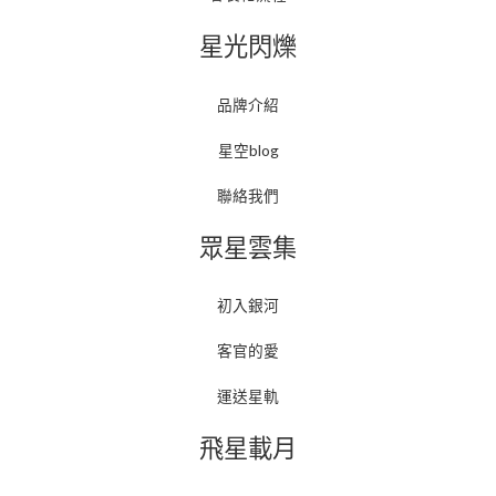
星光閃爍
品牌介紹
星空blog
聯絡我們
眾星雲集
初入銀河
客官的愛
運送星軌
飛星載月