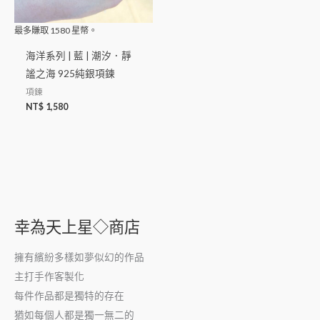
最多賺取
1580
星幣。
海洋系列 | 藍 | 潮汐．靜
謐之海 925純銀項鍊
項鍊
NT$
1,580
幸為天上星◇商店
擁有繽紛多樣如夢似幻的作品
主打手作客製化
每件作品都是獨特的存在
猶如每個人都是獨一無二的