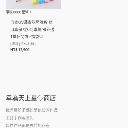
賺取
8888
星幣。
日本UV師資認證課程 關
口真優 從0到專精 額外送
1堂休閒課+福袋♡
| 課程 | 手作材料 |
NT$
17,500
幸為天上星◇商店
擁有繽紛多樣如夢似幻的作品
主打手作客製化
每件作品都是獨特的存在