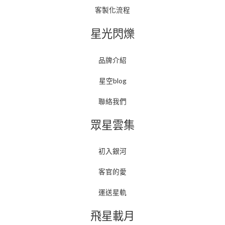
客製化流程
星光閃爍
品牌介紹
星空blog
聯絡我們
眾星雲集
初入銀河
客官的愛
運送星軌
飛星載月