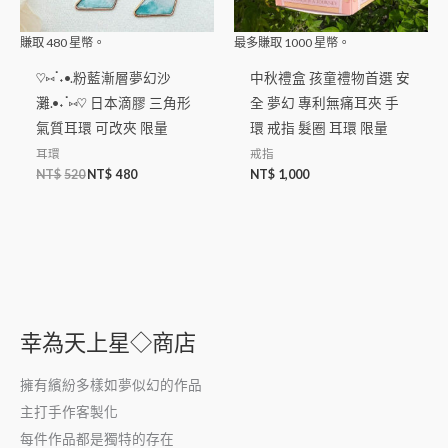
賺取
480
星幣。
最多賺取
1000
星幣。
♡⑅ॱ˖•.粉藍漸層夢幻沙
中秋禮盒 孩童禮物首選 安
灘.•˖ॱ⑅♡ 日本滴膠 三角形
全 夢幻 專利無痛耳夾 手
氣質耳環 可改夾 限量
環 戒指 髮圈 耳環 限量
耳環
戒指
NT$
520
NT$
480
NT$
1,000
幸為天上星◇商店
擁有繽紛多樣如夢似幻的作品
主打手作客製化
每件作品都是獨特的存在