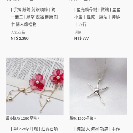
| 手摺 紙鶴 純銀項鍊 | 獨
| 星光鎖骨鏈 | 微鑲 | 星星
一無二 | 願望 祝福 健康 刻
小鑽｜性感｜魔法｜神秘
字 情人節禮物
｜五行
人氣商品
項鍊
NT$
2,380
NT$
777
最多賺取
1280
星幣。
賺取
1500
星幣。
| 暮Lovely 耳環 | 紅寶石項
| 純銀 大 海星 項鍊 | 手作