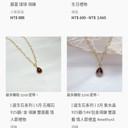
藤蔓 球球 項鍊
生日禮物
人氣商品
戒指
NT$
888
NT$
600
–
NT$
1,460
最多賺取
1200
星幣。
最多賺取
1200
星幣。
| 誕生石系列 | 1月 石榴石
| 誕生石系列 | 2月 紫水晶
925銀/ 金 項鍊 雙面戴 情
925銀/14K包金項鍊 雙面
人節禮物
戴 情人節禮盒 Amethyst
項鍊
項鍊