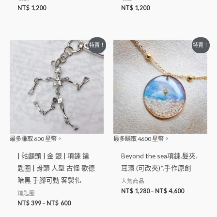
NT$
1,200
NT$
1,200
特賣！
特賣！
最多賺取
600
星幣。
最多賺取
4600
星幣。
| 骷顱頭 | 金 銀 | 項鍊 鑰
Beyond the sea項鍊.髮夾.
匙圈 | 骨頭 人型 古怪 歌德
耳環 (可改夾)*.手作原創
暗黑 手腳可動 客製化
人氣商品
NT$
1,280
–
NT$
4,600
鑰匙圈
NT$
399
–
NT$
600