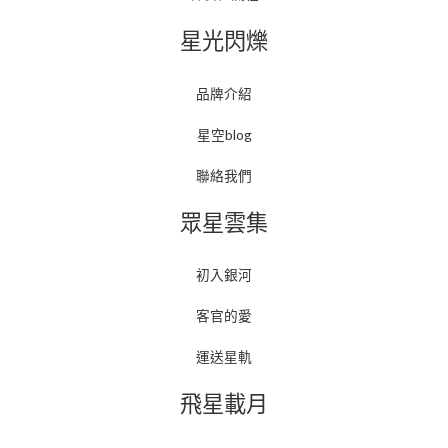
星光閃爍
品牌介紹
星空blog
聯絡我們
眾星雲集
初入銀河
客官的愛
運送星軌
飛星載月