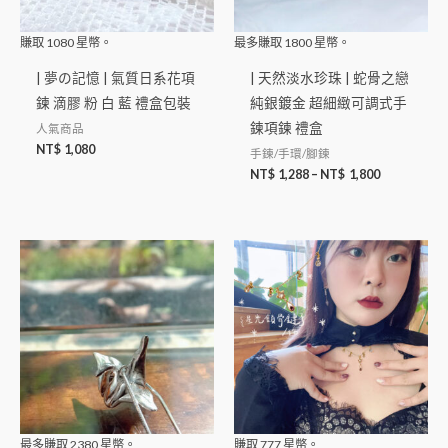
賺取
1080
星幣。
最多賺取
1800
星幣。
| 夢の記憶 | 氣質日系花項
| 天然淡水珍珠 | 蛇骨之戀
鍊 滴膠 粉 白 藍 禮盒包裝
純銀鍍金 超細緻可調式手
鍊項鍊 禮盒
人氣商品
NT$
1,080
手鍊/手環/腳鍊
NT$
1,288
–
NT$
1,800
最多賺取
2380
星幣。
賺取
777
星幣。