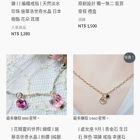
鍊 | | 編織戒指 | 天然淡水
原創設計 獨一無二 氣質
珍珠 施華洛世奇水晶 日本
穿搭 禮盒
樹酯 花朵 耳環
項鍊
NT$
1,500
人氣商品
NT$
1,280
特賣！
最多賺取
888
星幣。
最多賺取
1460
星幣。
| 花精靈的世界| 蝴蝶 | 施
| 處女座 9月 | 青金石 生日
華洛世奇水晶 | 粉鑽 |純銀
石 保色 項鍊 戒指 幸運石