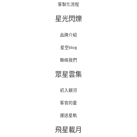
客製化流程
星光閃爍
品牌介紹
星空blog
聯絡我們
眾星雲集
初入銀河
客官的愛
運送星軌
飛星載月