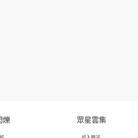
閃爍
眾星雲集
紹
初入銀河