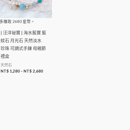
多賺取
2680
星幣。
| 汪洋祕寶 | 海水藍寶 藍
紋石 月光石 天然淡水
珍珠 可調式手鍊 母親節
禮盒
天然石
NT$
1,280
–
NT$
2,680