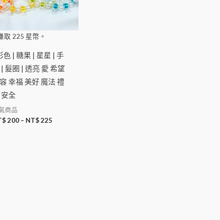
賺取
225
星幣。
彩色 | 糖果 | 星星 | 手
 | 髮圈 | 透亮 愛 希望
容 幸福 美好 魔法 禮
 安全
氣商品
T$
200
–
NT$
225