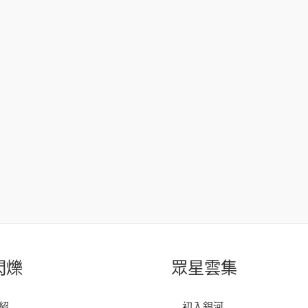
閃爍
眾星雲集
紹
初入銀河