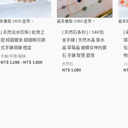
多賺取
1800
星幣。
最多賺取
1080
星幣。
最多
| 天然淡水珍珠 | 蛇骨之
| 天然石系列 | / 14K包
| 
戀 純銀鍍金 超細緻可調
金手鍊 | 天然水晶 紫水
環
式手鍊項鍊 禮盒
晶 草莓晶 蝴蝶女神的寶
包
石 手鍊 智慧 愛情
物
手鍊/手環/腳鍊
NT$
1,288
–
NT$
1,800
天然石
人
NT$
1,080
N