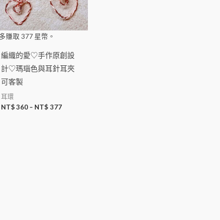
多賺取
377
星幣。
編織的愛♡手作原創設
計♡瑪瑙色與耳針耳夾
可客製
耳環
NT$
360
–
NT$
377