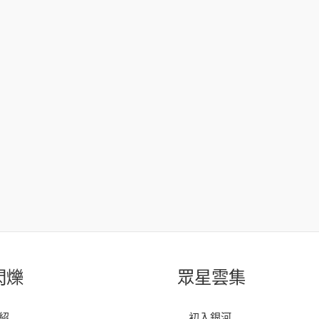
閃爍
眾星雲集
紹
初入銀河