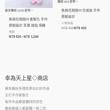
賺取
420
星幣。
魚與花相戀III 花戒指 手作
最多賺取
1200
星幣。
原創設計
魚與花相戀III 客製化 手作
人氣商品
原創設計 耳環 戒指 項鍊
NT$
450
NT$
420
戒指
NT$
420
–
NT$
1,200
幸為天上星◇商店
擁有繽紛多樣如夢似幻的作品
主打手作客製化
每件作品都是獨特的存在
猶如每個人都是獨一無二的