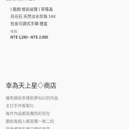
| 鳳閻 熔岩祕寶 | 草莓晶
月光石 天然淡水珍珠 14K
包金可調式手鍊 禮盒
戒指
NT$
1,280
–
NT$
2,000
幸為天上星◇商店
擁有繽紛多樣如夢似幻的作品
主打手作客製化
每件作品都是獨特的存在
猶如每個人都是獨一無二的
背後都擁有著它們的故事