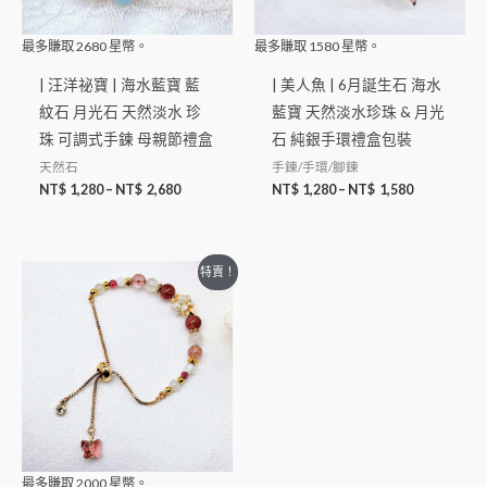
最多賺取
2680
星幣。
最多賺取
1580
星幣。
| 汪洋祕寶 | 海水藍寶 藍
| 美人魚 | 6月誕生石 海水
紋石 月光石 天然淡水 珍
藍寶 天然淡水珍珠 & 月光
珠 可調式手鍊 母親節禮盒
石 純銀手環禮盒包裝
天然石
手鍊/手環/腳鍊
NT$
1,280
–
NT$
2,680
NT$
1,280
–
NT$
1,580
特賣！
最多賺取
2000
星幣。