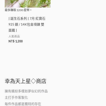
最多賺取
1200
星幣。
| 誕生石系列 | 7月 紅寶石
925 銀 / 14K包金項鍊 雙
面戴 |
人氣商品
NT$
1,200
幸為天上星◇商店
擁有繽紛多樣如夢似幻的作品
主打手作客製化
每件作品都是獨特的存在