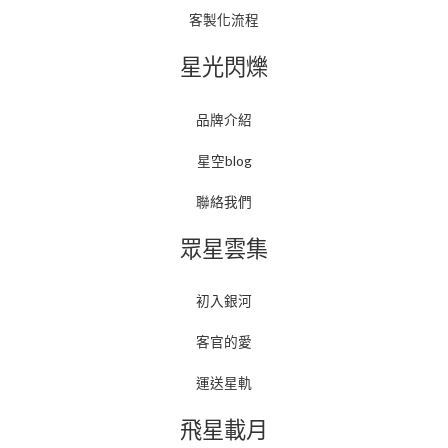
客製化流程
星光閃爍
品牌介紹
星空blog
聯絡我們
眾星雲集
初入銀河
客官的愛
運送星軌
飛星載月