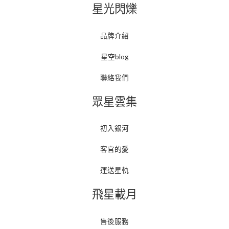
星光閃爍
品牌介紹
星空blog
聯絡我們
眾星雲集
初入銀河
客官的愛
運送星軌
飛星載月
售後服務