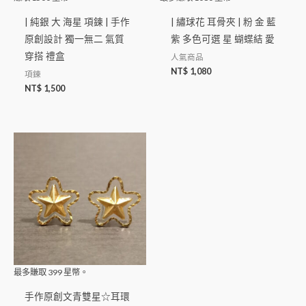
| 純銀 大 海星 項鍊 | 手作
| 繡球花 耳骨夾 | 粉 金 藍
原創設計 獨一無二 氣質
紫 多色可選 星 蝴蝶結 愛
穿搭 禮盒
人氣商品
NT$
1,080
項鍊
NT$
1,500
最多賺取
399
星幣。
手作原創文青雙星☆耳環