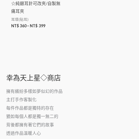
☆純銀耳針可改夾/自製無
痛耳夾
耳環(貼耳)
NT$
360
–
NT$
399
幸為天上星◇商店
擁有繽紛多樣如夢似幻的作品
主打手作客製化
每件作品都是獨特的存在
猶如每個人都是獨一無二的
背後都擁有著它們的故事
透過作品溫暖人心