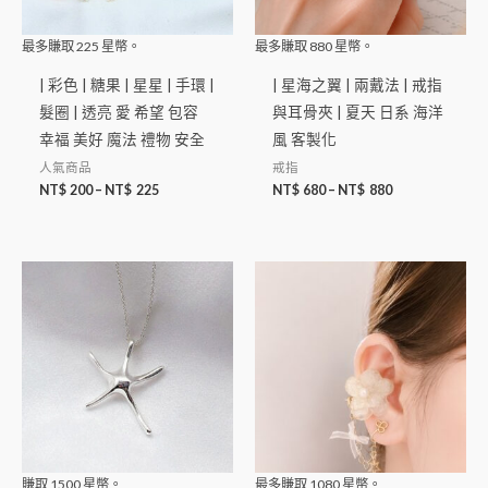
最多賺取
225
星幣。
最多賺取
880
星幣。
| 彩色 | 糖果 | 星星 | 手環 |
| 星海之翼 | 兩戴法 | 戒指
髮圈 | 透亮 愛 希望 包容
與耳骨夾 | 夏天 日系 海洋
幸福 美好 魔法 禮物 安全
風 客製化
人氣商品
戒指
NT$
200
–
NT$
225
NT$
680
–
NT$
880
賺取
1500
星幣。
最多賺取
1080
星幣。