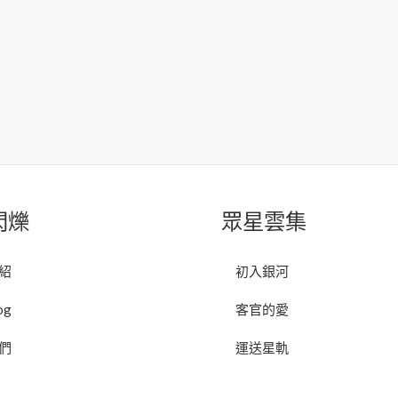
閃爍
眾星雲集
紹
初入銀河
og
客官的愛
們
運送星軌