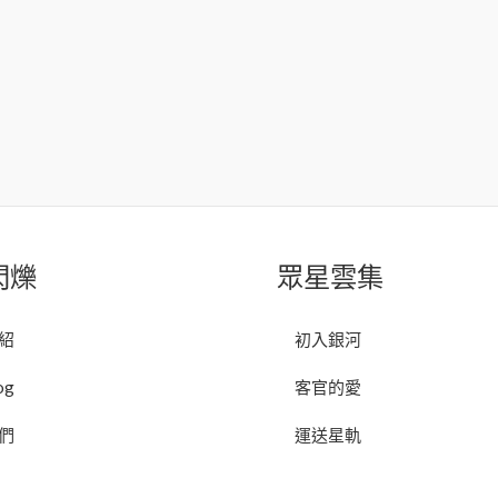
閃爍
眾星雲集
紹
初入銀河
og
客官的愛
們
運送星軌