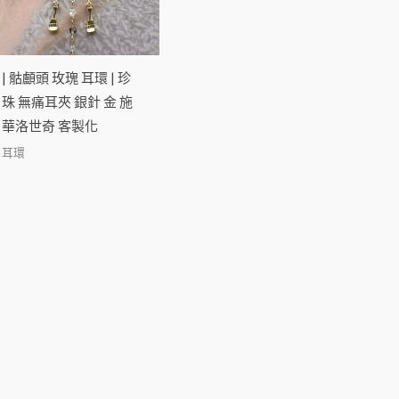
| 骷顱頭 玫瑰 耳環 | 珍
珠 無痛耳夾 銀針 金 施
華洛世奇 客製化
耳環