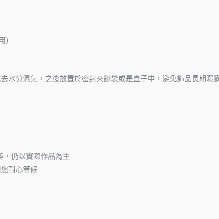
用)
拭去水分濕氣，之後放置於密封夾鏈袋或是盒子中，避免飾品長期曝
。
差，仍以實際作品為主
謝您耐心等候