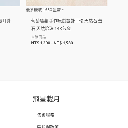
最多賺取
1580
星幣。
銀耳針
葡萄藤蔓 手作原創設計耳環 天然石 螢
石 天然珍珠 14K包金
人氣商品
NT$
1,200
–
NT$
1,580
飛星載月
售後服務
隱私權政策