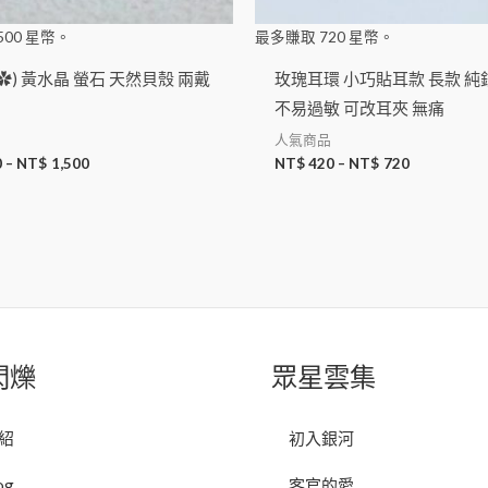
500
星幣。
最多賺取
720
星幣。
✿) 黃水晶 螢石 天然貝殼 兩戴
玫瑰耳環 小巧貼耳款 長款 純
不易過敏 可改耳夾 無痛
人氣商品
0
–
NT$
1,500
NT$
420
–
NT$
720
閃爍
眾星雲集
紹
初入銀河
og
客官的愛