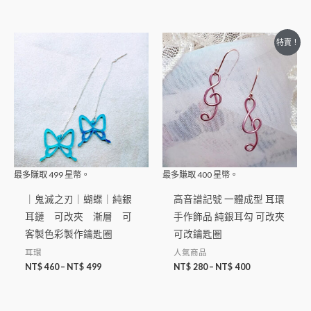
特賣！
最多賺取
499
星幣。
最多賺取
400
星幣。
｜鬼滅之刃｜蝴蝶｜純銀
高音譜記號 一體成型 耳環
耳鏈 可改夾 漸層 可
手作飾品 純銀耳勾 可改夾
客製色彩製作鑰匙圈
可改鑰匙圈
耳環
人氣商品
NT$
460
–
NT$
499
NT$
280
–
NT$
400