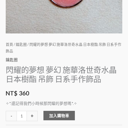
首頁
/
鑰匙圈
/ 閃耀的夢想 夢幻 施華洛世奇水晶 日本樹酯 吊飾 日系手作
飾品
鑰匙圈
閃耀的夢想 夢幻 施華洛世奇水晶
日本樹酯 吊飾 日系手作飾品
NT$
360
✧*.還記得我們小時候那閃耀的夢想嗎*.✧
Alternative:
-
+
加入購物車