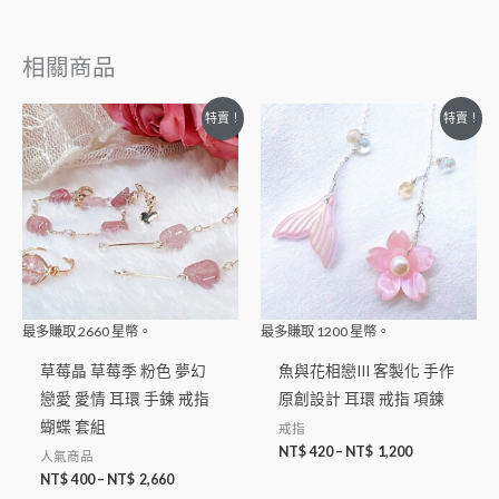
相關商品
特賣！
特賣！
最多賺取
2660
星幣。
最多賺取
1200
星幣。
草莓晶 草莓季 粉色 夢幻
魚與花相戀III 客製化 手作
戀愛 愛情 耳環 手鍊 戒指
原創設計 耳環 戒指 項鍊
蝴蝶 套組
戒指
NT$
420
–
NT$
1,200
人氣商品
NT$
400
–
NT$
2,660