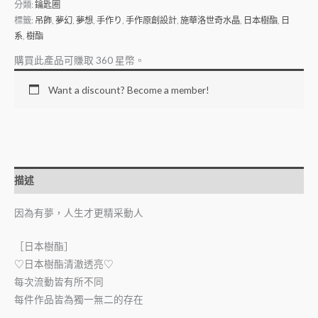
分類:
鑰匙圈
標籤:
吊飾
,
夢幻
,
夢想
,
手作り
,
手作原創設計
,
施華洛世奇水晶
,
日本樹酯
,
日
系
,
樹酯
購買此產品可賺取
360
星幣。
Want a discount? Become a member!
描述
因為有夢，人生才更精采動人
［日本樹酯］
♡日本樹酯清澈透亮♡
每次流動皆有所不同
每件作品皆為獨一無二的存在