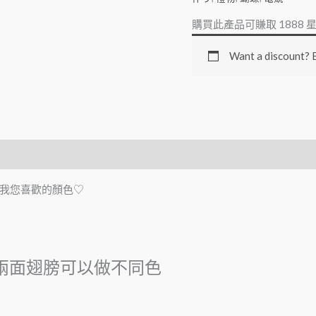
購買此產品可賺取
1888
星
Want a discount?
我您喜歡的顏色♡
兩面翅膀可以做不同色