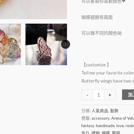
可以客製你喜歡顏色❤
蝴蝶翅膀有兩面
可以做不同的顏色呦
【customize 】
Tell me your favorite col
Butterfly wings have two 
-
+
加
分類:
人氣商品
,
髮飾
標籤:
accessory
,
Arena of Val
fantasy
,
handmade
,
love
,
resin
作り
,
禮物
,
蝴蝶
,
電競