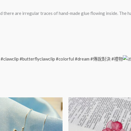
nd there are irregular traces of hand-made glue flowing inside. The h
#clawclip
#butterflyclawclip
#colorful
#dream
#傳說對決
#禮物