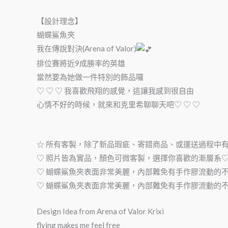
【設計理念】
蝴蝶鯊魚夾
我在傳說對決(Arena of Valor)
排位賽將近9成勝率的英雄
當然要為她做一件特別的飾品囉
♡ ♡ ♡ 我喜歡飛翔的感覺，這讓我感到很自由
心情不好的時候，就來和克里希聊聊天吧♡ ♡ ♡
☆ 所有客製，除了新品瑕疵、寄錯商品、或運送過程中
♡ 照片皆為實品，顏色可微客製，選擇你喜歡的漸層系
♡ 蝴蝶鯊魚夾表面非常美麗，內部難免有手作膠流動的
♡ 蝴蝶鯊魚夾表面非常美麗，內部難免有手作膠流動的
Design Idea from Arena of Valor Krixi
flying makes me feel free