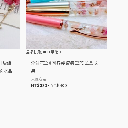
最多賺取
400
星幣。
 | 編織
浮油花筆❁可客製 療癒 筆芯 筆盒 文
世奇水晶
具
人氣商品
NT$
320
–
NT$
400