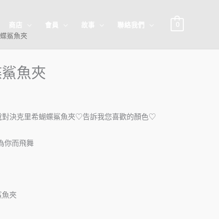
0
商店
會員
故事
聯絡我們
蝴蝶鯊魚夾
蝶鯊魚夾
說對決克里希蝴蝶鯊魚夾♡告訴我您喜歡的顏色♡
願為你而飛舞
鯊魚夾