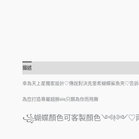
描述
幸為天上星獨家設計♡傳說對決克里希蝴蝶鯊魚夾♡告訴
為您打造專屬翅膀ʚїɞ只願為你而飛舞
꧁蝴蝶顏色可客製顏色
༺࿈༻♡