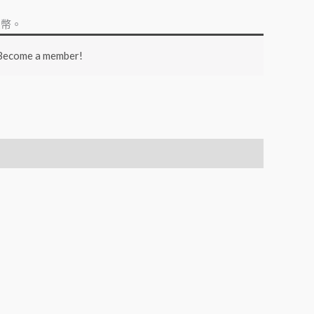
幣。
 Become a member!