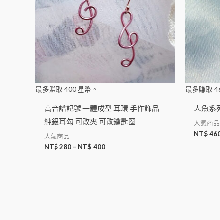
最多賺取
400
星幣。
最多賺取
4
高音譜記號 一體成型 耳環 手作飾品
人魚系列
純銀耳勾 可改夾 可改鑰匙圈
人氣商品
NT$
46
人氣商品
NT$
280
–
NT$
400