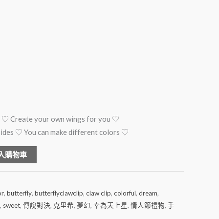
or ♡ Create your own wings for you ♡
sides ♡ You can make different colors ♡
Alternative:
入購物車
or
,
butterfly
,
butterflyclawclip
,
claw clip
,
colorful
,
dream
,
,
sweet
,
傳說對決
,
克里希
,
夢幻
,
幸為天上星
,
情人節禮物
,
手