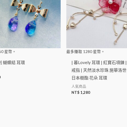
60
星幣。
最多賺取
1280
星幣。
 蝴蝶結 耳環
| 暮Lovely 耳環 | 紅寶石項鍊 |
戒指 | 天然淡水珍珠 施華洛
0
日本樹酯 花朵 耳環
人氣商品
NT$
1,280