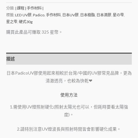
分類:
| 課程 | 手作材料 |
標籤:
LED UV膠
,
Padico
,
手作材料
,
日本UV膠
,
日本樹酯
,
日本滴膠
,
星の雫
,
星之雫
,
硬式30g
購買此產品可賺取
325
星幣。
描述
日本PadicoUV膠使用起來相較於台灣/中國的UV膠常見品牌，更為
清澈透亮，也較為快乾❤
使用方法
1.需使用UV燈照射硬化(照射太陽光也可以，但耗時要看太陽強
度)。
2.請特別注意UV燈波長與照射時間皆會影響硬化成果。