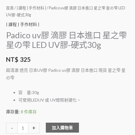
首頁
/
| 課程 | 手作材料 |
/ Padico uv膠 滴膠 日本進口 星之雫 星の雫 LED
UV膠-硬式30g
| 課程 | 手作材料 |
Padico uv膠 滴膠 日本進口 星之雫
星の雫 LED UV膠-硬式30g
NT$
325
超清澈 透亮 日本UV膠 Padico uv膠 滴膠 日本進口 現貨 星之雫 星
の雫
容 量:30g
可使用LEDUV 或 UV燈照射硬化。
庫存量:
8 件庫存
Alternative:
-
+
加入購物車