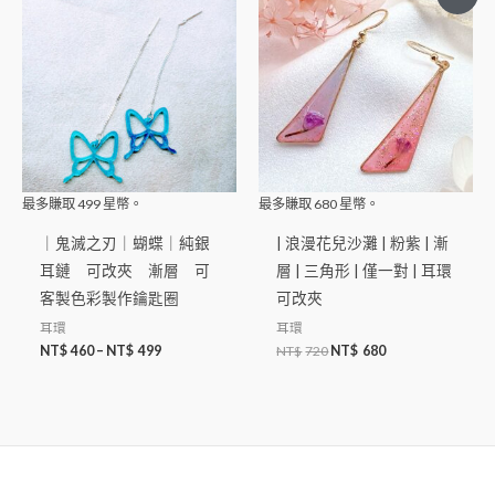
最多賺取
499
星幣。
最多賺取
680
星幣。
｜鬼滅之刃｜蝴蝶｜純銀
| 浪漫花兒沙灘 | 粉紫 | 漸
耳鏈 可改夾 漸層 可
層 | 三角形 | 僅一對 | 耳環
客製色彩製作鑰匙圈
可改夾
耳環
耳環
NT$
460
–
NT$
499
NT$
720
NT$
680