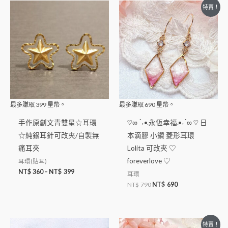
特賣！
最多賺取
399
星幣。
最多賺取
690
星幣。
手作原創文青雙星☆耳環
♡∞ ॱ˖•.永恆幸福.•˖ॱ∞ ♡ 日
☆純銀耳針可改夾/自製無
本滴膠 小鑽 菱形耳環
痛耳夾
Lolita 可改夾 ♡
foreverlove ♡
耳環(貼耳)
NT$
360
–
NT$
399
耳環
NT$
790
NT$
690
特賣！