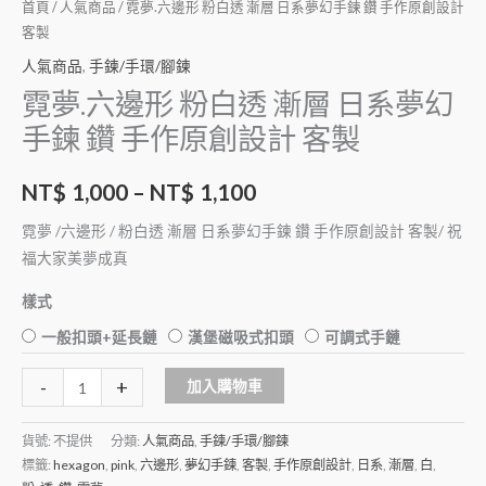
首頁
/
人氣商品
/ 霓夢.六邊形 粉白透 漸層 日系夢幻手鍊 鑽 手作原創設計
客製
人氣商品
,
手鍊/手環/腳鍊
霓夢.六邊形 粉白透 漸層 日系夢幻
手鍊 鑽 手作原創設計 客製
NT$
1,000
–
NT$
1,100
霓夢 /六邊形 / 粉白透 漸層 日系夢幻手鍊 鑽 手作原創設計 客製/ 祝
福大家美夢成真
樣式
一般扣頭+延長鏈
漢堡磁吸式扣頭
可調式手鏈
Alternative:
-
+
加入購物車
貨號:
不提供
分類:
人氣商品
,
手鍊/手環/腳鍊
標籤:
hexagon
,
pink
,
六邊形
,
夢幻手鍊
,
客製
,
手作原創設計
,
日系
,
漸層
,
白
,