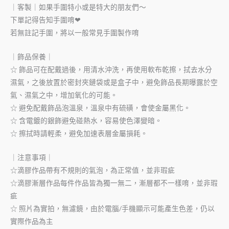
｜客製｜如果手圍特小或是特大的朋友們～
下單記得告知手圍唷❤
若無註記手圍，將以一般常見手圍製作唷
｜飾品保養｜
☆ 飾品可在配戴過後，用清水沖洗，再使用軟布乾擦，拭去水分
濕氣，之後放置於密封夾鏈袋或是盒子中，避免飾品長期曝露於空
氣、濕氣之中，增加氧化的可能。
☆ 避免配戴飾品泡溫泉，溫泉中有硫磺，會使金屬黑化。
☆ 含電鍍的銀飾避免碰熱水，容易使色澤變暗。
☆ 擦拭時請輕柔，避免加速表層金屬損耗。
｜注意事項｜
☆滴膠作品帶有不規則的氣泡，為正常值，並非瑕疵
☆滴膠漸層作品每件作品皆為獨一無二，漸層都不一樣唷，並非瑕
疵
☆ 照片為實拍，無濾鏡，由於電腦/手機顯示可能產生色差，仍以
實際作品為主