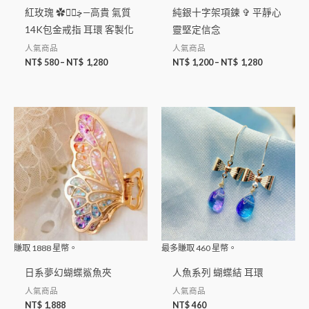
紅玫瑰 ✿ڿڰۣ—高貴 氣質
純銀十字架項鍊 ✞ 平靜心
14K包金戒指 耳環 客製化
靈堅定信念
人氣商品
人氣商品
NT$
580
–
NT$
1,280
NT$
1,200
–
NT$
1,280
賺取
1888
星幣。
最多賺取
460
星幣。
日系夢幻蝴蝶鯊魚夾
人魚系列 蝴蝶結 耳環
人氣商品
人氣商品
NT$
1,888
NT$
460