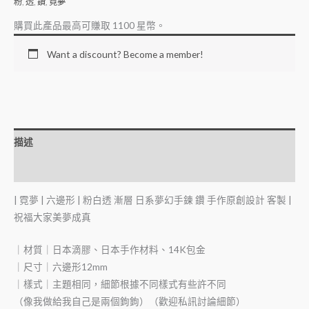
粉
,
透
,
鑽
,
霓夢
購買此產品最高可賺取
1100
星幣。
Want a discount? Become a member!
描述
額外資訊
| 霓夢 | 六邊形 | 粉白透 漸層 日系夢幻手鍊 鑽 手作原創設計 客製 |
祝福大家美夢成真
｜材質｜日本滴膠、日本手作材料、14K包金
｜尺寸｜六邊形12mm
｜樣式｜主題相同，細節根據不同樣式有些許不同
（像我做給我自己是兩個鉤鉤）（歡迎私訊討論細節）