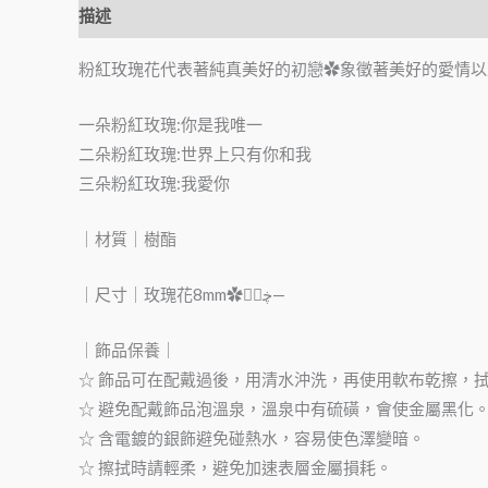
描述
額外資訊
粉紅玫瑰花代表著純真美好的初戀✿象徵著美好的愛情以
一朵粉紅玫瑰:你是我唯一
二朵粉紅玫瑰:世界上只有你和我
三朵粉紅玫瑰:我愛你
｜材質｜樹酯
｜尺寸｜玫瑰花8mm✿ڿڰۣ—
｜飾品保養｜
☆ 飾品可在配戴過後，用清水沖洗，再使用軟布乾擦，
☆ 避免配戴飾品泡溫泉，溫泉中有硫磺，會使金屬黑化
☆ 含電鍍的銀飾避免碰熱水，容易使色澤變暗。
☆ 擦拭時請輕柔，避免加速表層金屬損耗。