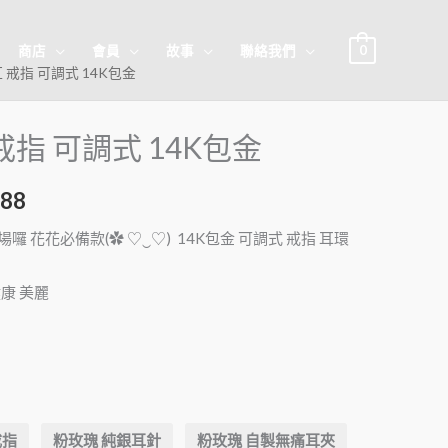
0
商店
會員
故事
聯絡我們
紅 戒指 可調式 14K包金
戒指 可調式 14K包金
888
場囉 花花必備款(✿ ♡‿♡) 14K包金 可調式 戒指 耳環
健康 美麗
戒指
粉玫瑰 純銀耳針
粉玫瑰 自製無痛耳夾