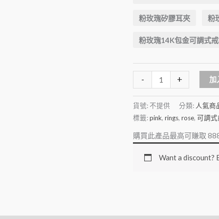
粉玫瑰矽膠耳夾
粉
粉玫瑰14K包金可調式戒
-
+
加
貨號:
不提供
分類:
人氣商
標籤:
pink
,
rings
,
rose
,
可調式
購買此產品最高可賺取
88
Want a discount?