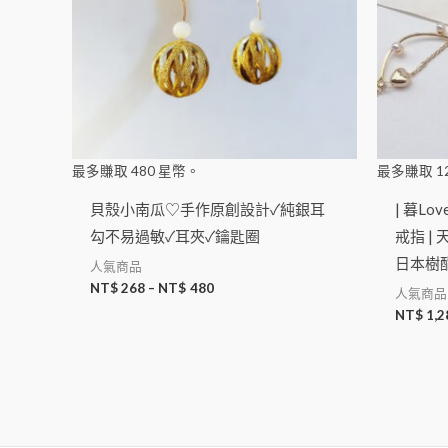
最多賺取
480
星幣。
最多賺取
1
貝殼小南瓜♡手作原創設計✓純銀耳
| 暮Lov
勾不易過敏✓耳夾✓鑰匙圈
戒指 |
日本樹酯
人氣商品
NT$
268
–
NT$
480
人氣商品
NT$
1,2