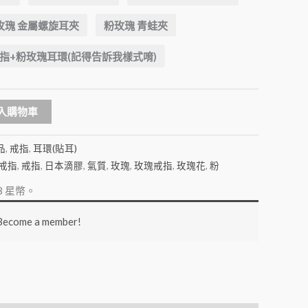
玫瑰 金屬螺旋耳夾
粉玫瑰 青蛙夾
指+粉玫瑰耳環(記得告訴我樣式唷)
Alternative:
入購物車
品
,
戒指
,
耳環(貼耳)
戒指
,
戒指
,
日本滴膠
,
氣質
,
玫瑰
,
玫瑰戒指
,
玫瑰花
,
粉
8
星幣。
 Become a member!