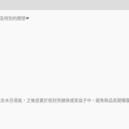
及特別的關懷❤
拭去水分濕氣，之後放置於密封夾鏈袋或是盒子中，避免飾品長期曝
。