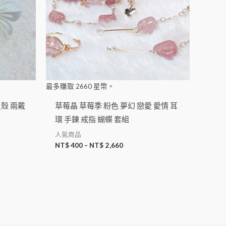
最多賺取
2660
星幣。
貝殼 兩戴
草莓晶 草莓季 粉色 夢幻 戀愛 愛情 耳
環 手鍊 戒指 蝴蝶 套組
人氣商品
NT$
400
–
NT$
2,660