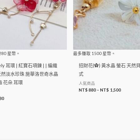
280
星幣。
最多賺取
1500
星幣。
ely 耳環 | 紅寶石項鍊 | | 編織
招財花(✿) 黃水晶 螢石 天然
 天然淡水珍珠 施華洛世奇水晶
式
 花朵 耳環
人氣商品
NT$
880
–
NT$
1,500
80