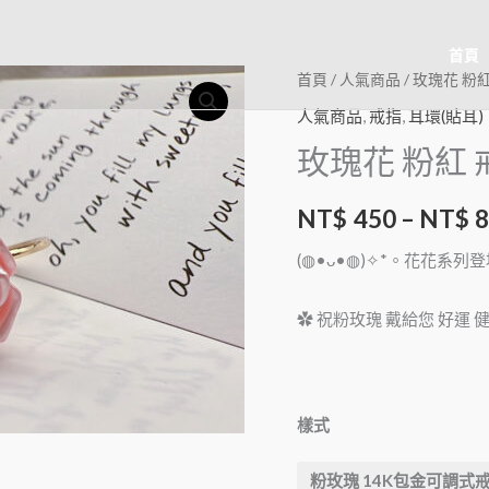
首頁
首頁
/
人氣商品
/ 玫瑰花 粉
人氣商品
,
戒指
,
耳環(貼耳)
玫瑰花 粉紅 
NT$
450
–
NT$
(◍•ᴗ•◍)✧*。花花系列登
✿ 祝粉玫瑰 戴給您 好運 
樣式
粉玫瑰 14K包金可調式