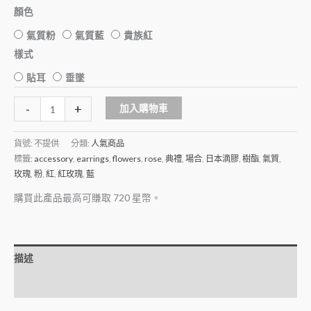
顏色
氣質粉
氣質藍
貴族紅
樣式
貼耳
垂墜
Alternative:
-
+
加入購物車
貨號:
不提供
分類:
人氣商品
標籤:
accessory
,
earrings
,
flowers
,
rose
,
典禮
,
場合
,
日本滴膠
,
樹酯
,
氣質
,
玫瑰
,
粉
,
紅
,
紅玫瑰
,
藍
購買此產品最高可賺取
720
星幣。
描述
額外資訊