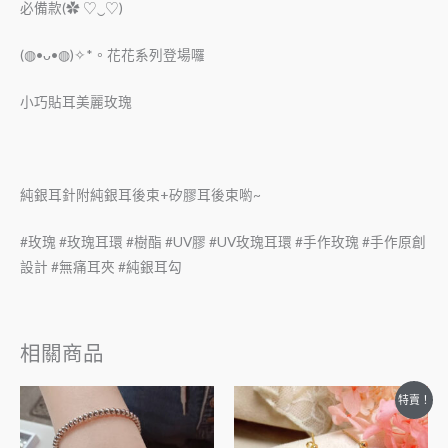
必備款(✿ ♡‿♡)
(◍•ᴗ•◍)✧*。花花系列登場囉
小巧貼耳美麗玫瑰
純銀耳針附純銀耳後束+矽膠耳後束喲~
#玫瑰 #玫瑰耳環 #樹酯 #UV膠 #UV玫瑰耳環 #手作玫瑰 #手作原創
設計 #無痛耳夾 #純銀耳勾
相關商品
特賣！