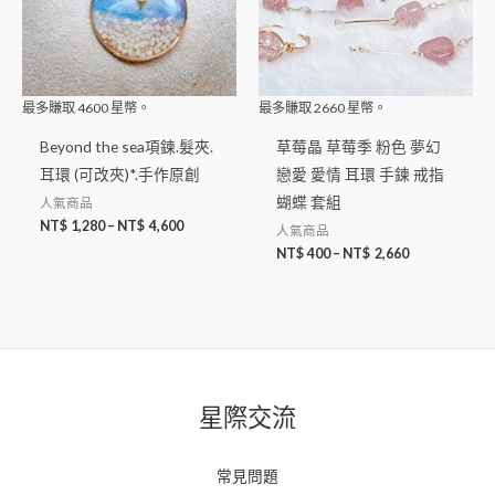
最多賺取
4600
星幣。
最多賺取
2660
星幣。
Beyond the sea項鍊.髮夾.
草莓晶 草莓季 粉色 夢幻
耳環 (可改夾)*.手作原創
戀愛 愛情 耳環 手鍊 戒指
蝴蝶 套組
人氣商品
NT$
1,280
–
NT$
4,600
人氣商品
NT$
400
–
NT$
2,660
星際交流
常見問題