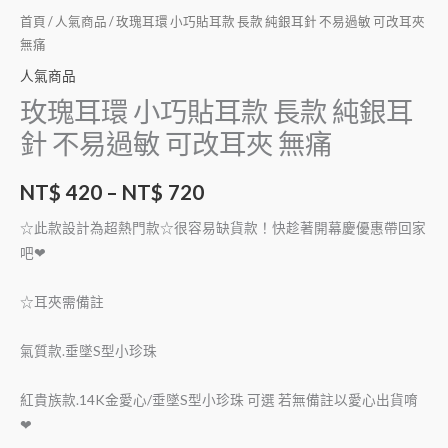
首頁
/
人氣商品
/ 玫瑰耳環 小巧貼耳款 長款 純銀耳針 不易過敏 可改耳夾
無痛
人氣商品
玫瑰耳環 小巧貼耳款 長款 純銀耳
針 不易過敏 可改耳夾 無痛
NT$
420
–
NT$
720
☆此款設計為超熱門款☆很容易缺貨款！快趁著開幕慶優惠帶回家
吧❤
☆耳夾需備註
氣質款.垂墜S型小珍珠
紅貴族款.14K金愛心/垂墜S型小珍珠 可選 若無備註以愛心出貨唷
❤