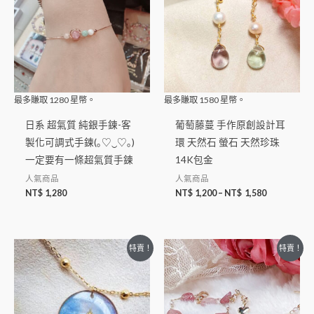
最多賺取
1280
星幣。
最多賺取
1580
星幣。
日系 超氣質 純銀手鍊-客
葡萄藤蔓 手作原創設計耳
製化可調式手鍊(｡♡‿♡｡)
環 天然石 螢石 天然珍珠
一定要有一條超氣質手鍊
14K包金
人氣商品
人氣商品
NT$
1,280
NT$
1,200
–
NT$
1,580
特賣！
特賣！