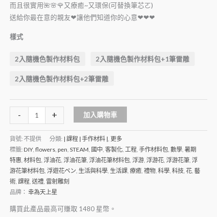
而且很實用🌺🌸🌹又療癒~又環保(可替換筆芯ㄛ)
送給你最在意的親友❤讓他們知道你的心意❤❤❤
樣式
2入隨機色製作材料包
2入隨機色製作材料包+1筆雷雕
2入隨機色製作材料包+2筆雷雕
Alternative:
-
+
加入購物車
貨號:
不提供
分類:
| 課程 | 手作材料 |
,
更多
標籤:
DIY
,
flowers
,
pen
,
STEAM
,
國中
,
客製化
,
工程
,
手作材料包
,
數學
,
暑期
特惠
,
材料包
,
浮油花
,
浮油花筆
,
浮油花筆材料包
,
浮游
,
浮游花
,
浮游花筆
,
浮
游花筆材料包
,
浮遊花ペン
,
生活與科學
,
生活課
,
療癒
,
禮物
,
科學
,
科技
,
花
,
藝
術
,
課程
,
送禮
,
雷射雕刻
品牌：
幸為天上星
購買此產品最高可賺取
1480
星幣。