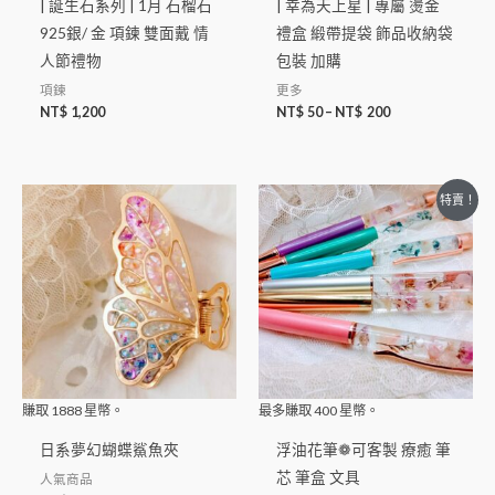
| 誕生石系列 | 1月 石榴石
| 幸為天上星 | 專屬 燙金
925銀/ 金 項鍊 雙面戴 情
禮盒 緞帶提袋 飾品收納袋
人節禮物
包裝 加購
項鍊
更多
NT$
1,200
NT$
50
–
NT$
200
特賣！
賺取
1888
星幣。
最多賺取
400
星幣。
日系夢幻蝴蝶鯊魚夾
浮油花筆❁可客製 療癒 筆
芯 筆盒 文具
人氣商品