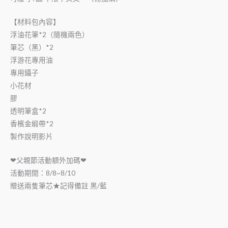
【材料包內容】
浮油花筆*2（隨機兩色）
筆芯（黑）*2
浮游花專用油
專用鑷子
小花材
膠
透明筆盒*2
香檳金緞帶*2
製作說明影片
❤父親節活動額外加碼❤
活動期間：8/8~8/10
贈送兩隻筆芯★記得備註 黑/藍