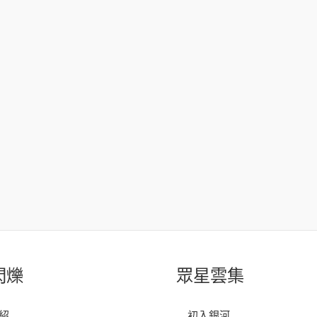
閃爍
眾星雲集
紹
初入銀河