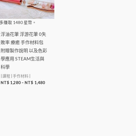
多賺取
1480
星幣。
浮油花筆 浮游花筆 0失
敗率 療癒 手作材料包
附贈製作說明 以及色彩
學應用 STEAM生活與
科學
| 課程 | 手作材料 |
NT$
1,280
–
NT$
1,480