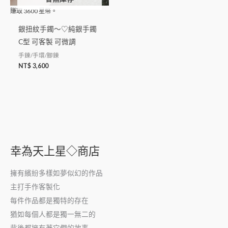
賺取
3600
星幣。
銀扭紋手鐲～♡純銀手鐲
C型 可客製 可微調
手鍊/手環/腳鍊
NT$
3,600
幸為天上星◇商店
擁有繽紛多樣如夢似幻的作品
主打手作客製化
每件作品都是獨特的存在
猶如每個人都是獨一無二的
背後都擁有著它們的故事