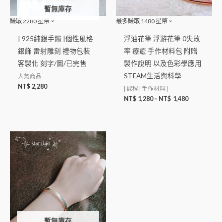
暫無庫存
賺取
2280
星幣。
最多賺取
1480
星幣。
| 925純銀手鐲 |個性風格
浮油花筆 浮游花筆 0失敗
銀飾 雷射雕刻 禮物包裝
率 療癒 手作材料包 附贈
客製化 刻字/圖/已完售
製作說明 以及色彩學應用
STEAM生活與科學
人氣商品
NT$
2,280
| 課程 | 手作材料 |
NT$
1,280
–
NT$
1,480
暫無庫存