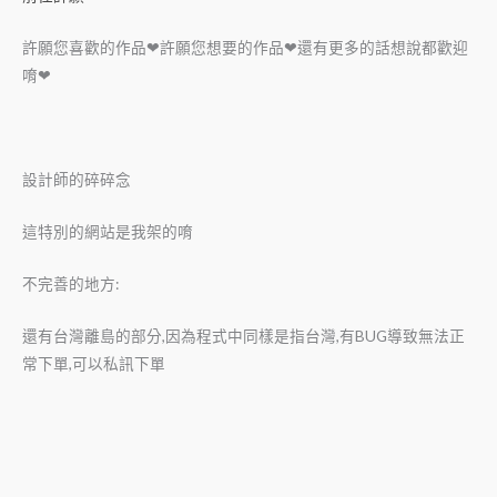
許願您喜歡的作品❤許願您想要的作品❤還有更多的話想說都歡迎
唷❤
設計師的碎碎念
這特別的網站是我架的唷
不完善的地方:
還有台灣離島的部分,因為程式中同樣是指台灣,有BUG導致無法正
常下單,可以私訊下單