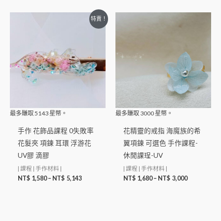
特賣！
最多賺取
5143
星幣。
最多賺取
3000
星幣。
手作 花飾品課程 0失敗率
花精靈的戒指 海魔族的希
花髮夾 項鍊 耳環 浮游花
翼項鍊 可選色 手作課程-
UV膠 滴膠
休閒課珵-UV
| 課程 | 手作材料 |
| 課程 | 手作材料 |
NT$
1,580
–
NT$
5,143
NT$
1,680
–
NT$
3,000