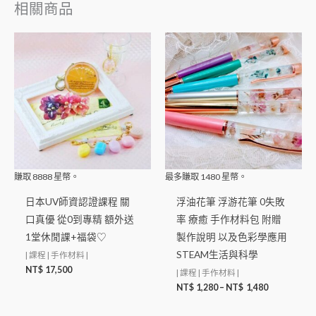
相關商品
賺取
8888
星幣。
最多賺取
1480
星幣。
日本UV師資認證課程 關
浮油花筆 浮游花筆 0失敗
口真優 從0到專精 額外送
率 療癒 手作材料包 附贈
1堂休閒課+福袋♡
製作說明 以及色彩學應用
STEAM生活與科學
| 課程 | 手作材料 |
NT$
17,500
| 課程 | 手作材料 |
NT$
1,280
–
NT$
1,480