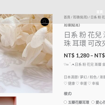
首頁
首頁
/
耳環(貼耳)
/ 日系 粉
耳環(貼耳)
日系 粉 花兒
珠 耳環 可改
NT$
1,280
–
NT$
♡∞ ॱ˖•.日系 粉 花兒 漸
日本滴膠/ 夢幻 / 粉色 / 
♡ 健康 ♡ 幸運 ♡ 幸福
樣式I
五瓣花瓣耳環
愛心