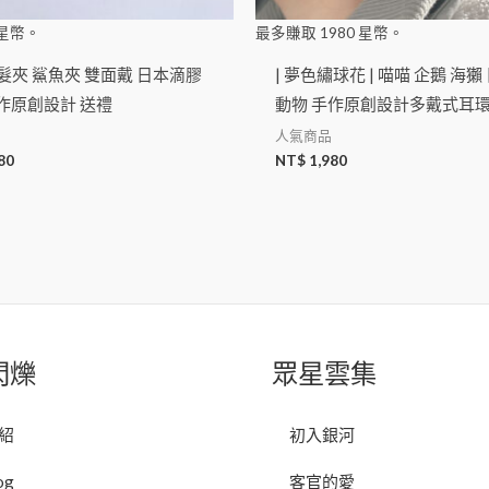
星幣。
最多賺取
1980
星幣。
 | 髮夾 鯊魚夾 雙面戴 日本滴膠
| 夢色繡球花 | 喵喵 企鵝 海獺
作原創設計 送禮
動物 手作原創設計多戴式耳環
人氣商品
80
NT$
1,980
閃爍
眾星雲集
紹
初入銀河
og
客官的愛