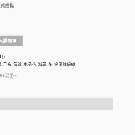
調式戒指
Alternative:
入購物車
耳)
膠
,
日系
,
氣質
,
水晶花
,
漸層
,
花
,
金屬線編織
30
星幣。