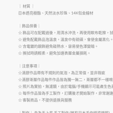
｜ 材質 ｜
日本透亮樹酯、天然淡水珍珠、14K包金線材
｜飾品保養｜
☆ 飾品可在配戴過後，用清水沖洗，再使用軟布乾擦，
☆ 避免配戴飾品泡溫泉，溫泉中有硫磺，會使金屬黑化
☆ 含電鍍的銀飾避免碰熱水，容易使色澤變暗。
☆ 擦拭時請輕柔，避免加速表層金屬損耗。
｜注意事項｜
☆滴膠作品帶有不規則的氣泡，為正常值，並非瑕疵
☆滴膠漸層作品每件作品皆為獨一無二，漸層都不一樣唷
☆ 照片為實拍，無濾鏡，由於電腦/手機顯示可能產生色
☆ 每件作品皆為手工製作，訂購後才開始製作，非常謝
☆ 客製商品，不提供退換貨服務
｜製作｜ 幸為天上星 手工製作 (擁有日本手作師資證照)