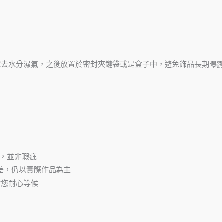
拭去水分濕氣，之後放置於密封夾鏈袋或是盒子中，避免飾品長期曝
。
，並非瑕疵
差，仍以實際作品為主
謝您耐心等候