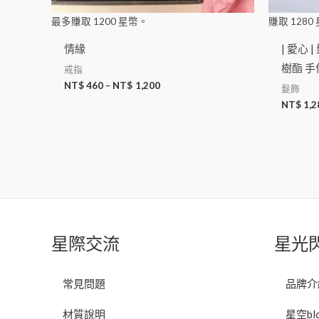
最多賺取
1200
星幣。
賺取
1280
情緣
| 愛心
樹酯 手
戒指
NT$
460
–
NT$
1,200
髮飾
NT$
1,2
星際交流
星光
常見問題
品牌介
材質說明
星空bl