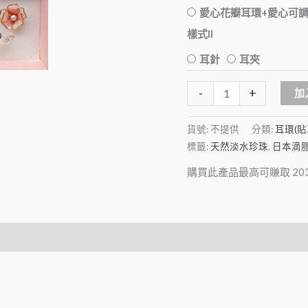
愛心花瓣耳環+愛心可
樣式II
耳針
耳夾
-
+
加
貨號:
不提供
分類:
耳環(貼
標籤:
天然淡水珍珠
,
日本滴
購買此產品最高可賺取
20